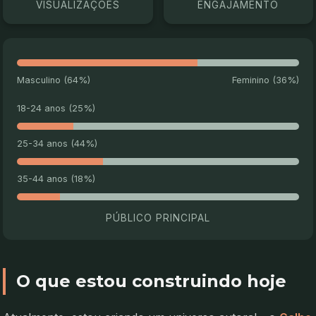
VISUALIZAÇÕES
ENGAJAMENTO
Masculino (64%)
Feminino (36%)
18-24 anos (25%)
25-34 anos (44%)
35-44 anos (18%)
PÚBLICO PRINCIPAL
42%
112k
O que estou construindo hoje
RETENÇÃO MÉDIA
VIEWS COMPLETAS