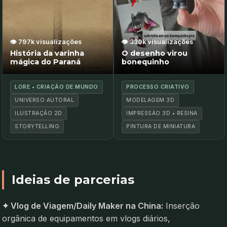
👁️ 797k visualizações
👁️ 330k visualizações
História da varinha
O desenho virou
mágica do Paraná
bonequinho
LORE • CRIAÇÃO DE MUNDO
PROCESSO CRIATIVO
UNIVERSO AUTORAL
MODELAGEM 3D
ILUSTRAÇÃO 2D
IMPRESSÃO 3D • RESINA
STORYTELLING
PINTURA DE MINIATURA
Ideias de parcerias
✦ Vlog de Viagem/Daily Maker na China:
Inserção
orgânica de equipamentos em vlogs diários,