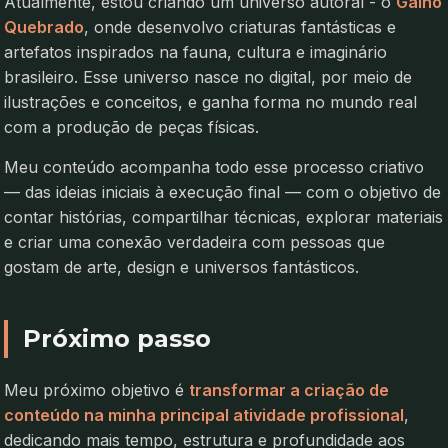
Atualmente, estou criando um universo autoral - o
Galho
Quebrado
, onde desenvolvo criaturas fantásticas e
artefatos inspirados na fauna, cultura e imaginário
ENGAJAMENTO REGIONAL (TOP 3)
brasileiro. Esse universo nasce no digital, por meio de
ilustrações e conceitos, e ganha forma no mundo real
São Paulo (38%)
com a produção de peças físicas.
Rio de Janeiro (15%)
Meu conteúdo acompanha todo esse processo criativo
— das ideias iniciais à execução final — com o objetivo de
Minas Gerais (11%)
contar histórias, compartilhar técnicas, explorar materiais
e criar uma conexão verdadeira com pessoas que
gostam de arte, design e universos fantásticos.
HISTÓRICO DE SEGUIDORES
Próximo passo
Janeiro 2026
148k
Meu próximo objetivo é
transformar a criação de
Dezembro 2025
141k
conteúdo na minha principal atividade profissional
,
Novembro 2025
132k
dedicando mais tempo, estrutura e profundidade aos